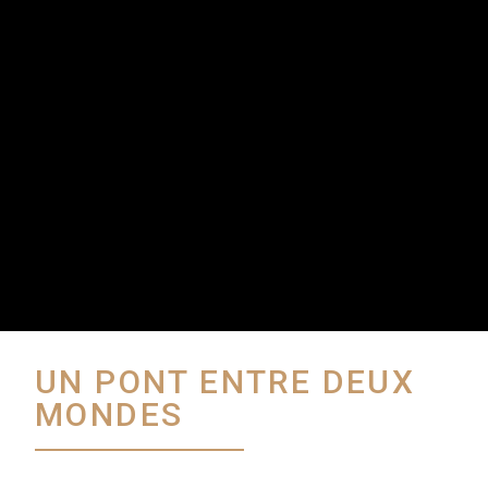
UN PONT ENTRE DEUX
MONDES